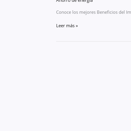
Conoce los mejores Beneficios del I
Leer más »
¿Qué
es
un
Impermeabilizante
Térmico?