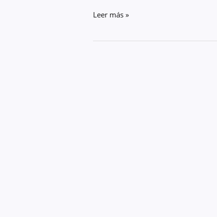
Leer más »
Aplicaciones
del
Impermeabilizante
Térmico