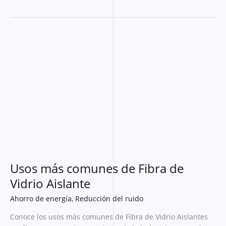
Usos
más
comunes
de
Fibra
de
Vidrio
Aislante
Usos más comunes de Fibra de
Vidrio Aislante
Ahorro de energía
,
Reducción del ruido
Conoce los usos más comunes de Fibra de Vidrio Aislantes