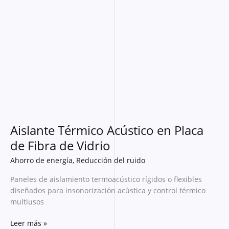
Térmico
Acústico
en
Placa
de
Fibra
de
Vidrio
Aislante Térmico Acústico en Placa
de Fibra de Vidrio
Ahorro de energía
,
Reducción del ruido
Paneles de aislamiento termoacústico rígidos o flexibles
diseñados para insonorización acústica y control térmico
multiusos
Leer más »