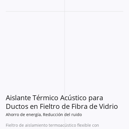
Aislante
Térmico
Acústico
para
Ductos
en
Fieltro
de
Fibra
de
Vidrio
Aislante Térmico Acústico para
Ductos en Fieltro de Fibra de Vidrio
Ahorro de energía
,
Reducción del ruido
Fieltro de aislamiento termoacústico flexible con