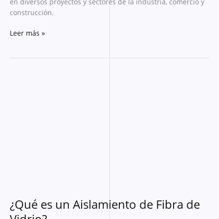
en diversos proyectos y sectores de la industria, comercio y
construcción.
Leer más »
¿Qué
es
un
Aislamiento
de
Fibra
de
Vidrio?
¿Qué es un Aislamiento de Fibra de
Vidrio?