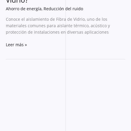
Ahorro de energía
,
Reducción del ruido
Conoce el aislamiento de Fibra de Vidrio, uno de los
materiales comunes para aislante térmico, acústico y
protección de instalaciones en diversas aplicaciones
Leer más »
Beneficios
de
Aislar
con
Fibra
de
Vidrio