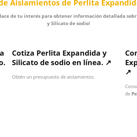
e Aislamientos de Perlita Expandida 
enlace de tu interés para obtener información detallada sob
y Silicato de sodio!
ta
Cotiza
Perlita Expandida
y
Con
o.
Silicato de sodio
en línea
. ↗
Exp
↗
Obtén un presupuesto de aislamientos.
Conoc
de
Pe